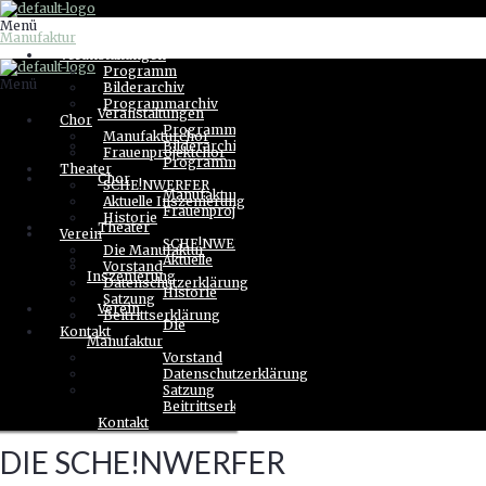
Zum Inhalt springen
Menü
Manufaktur
Veranstaltungen
Programm
Menü
Bilderarchiv
Programmarchiv
Veranstaltungen
Chor
Programm
Manufakturchor
Bilderarchiv
Frauenprojektchor
Programmarchiv
Theater
Chor
SCHE!NWERFER
Manufakturchor
Aktuelle Inszenierung
Frauenprojektchor
Historie
Theater
Verein
SCHE!NWERFER
Die Manufaktur
Aktuelle
Vorstand
Inszenierung
Datenschutzerklärung
Historie
Satzung
Verein
Beitrittserklärung
Die
Kontakt
Manufaktur
Vorstand
Datenschutzerklärung
Satzung
Beitrittserklärung
Kontakt
DIE SCHE!NWERFER