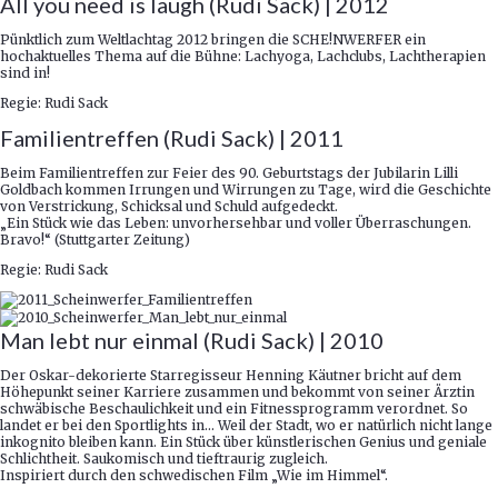
All you need is laugh (Rudi Sack) | 2012
Pünktlich zum Weltlachtag 2012 bringen die SCHE!NWERFER ein
hochaktuelles Thema auf die Bühne: Lachyoga, Lachclubs, Lachtherapien
sind in!
Regie: Rudi Sack
Familientreffen (Rudi Sack) | 2011
Beim Familientreffen zur Feier des 90. Geburtstags der Jubilarin Lilli
Goldbach kommen Irrungen und Wirrungen zu Tage, wird die Geschichte
von Verstrickung, Schicksal und Schuld aufgedeckt.
„Ein Stück wie das Leben: unvorhersehbar und voller Überraschungen.
Bravo!“ (Stuttgarter Zeitung)
Regie: Rudi Sack
Man lebt nur einmal (Rudi Sack) | 2010
Der Oskar-dekorierte Starregisseur Henning Käutner bricht auf dem
Höhepunkt seiner Karriere zusammen und bekommt von seiner Ärztin
schwäbische Beschaulichkeit und ein Fitnessprogramm verordnet. So
landet er bei den Sportlights in… Weil der Stadt, wo er natürlich nicht lange
inkognito bleiben kann. Ein Stück über künstlerischen Genius und geniale
Schlichtheit. Saukomisch und tieftraurig zugleich.
Inspiriert durch den schwedischen Film „Wie im Himmel“.