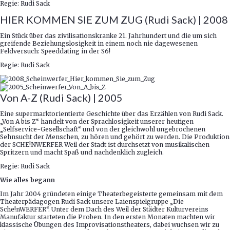
Regie: Rudi Sack
HIER KOMMEN SIE ZUM ZUG (Rudi Sack) | 2008
Ein Stück über das zivilisationskranke 21. Jahrhundert und die um sich
greifende Beziehungslosigkeit in einem noch nie dagewesenen
Feldversuch: Speeddating in der S6!
Regie: Rudi Sack
Von A-Z (Rudi Sack) | 2005
Eine supermarktorientierte Geschichte über das Erzählen von Rudi Sack.
„Von A bis Z“ handelt von der Sprachlosigkeit unserer heutigen
„Selfservice-Gesellschaft“ und von der gleichwohl ungebrochenen
Sehnsucht der Menschen, zu hören und gehört zu werden. Die Produktion
der SCHE!NWERFER Weil der Stadt ist durchsetzt von musikalischen
Spritzern und macht Spaß und nachdenklich zugleich.
Regie: Rudi Sack
Wie alles begann
Im Jahr 2004 gründeten einige Theaterbegeisterte gemeinsam mit dem
Theaterpädagogen Rudi Sack unsere Laienspielgruppe „Die
Sche!nWERFER“. Unter dem Dach des Weil der Städter Kulturvereins
Manufaktur starteten die Proben. In den ersten Monaten machten wir
klassische Übungen des Improvisationstheaters, dabei wuchsen wir zu