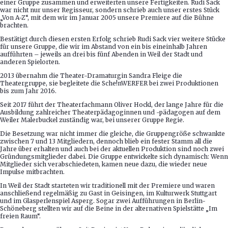
einer Gruppe zusammen und erweiterten unsere Fertigkeiten. Rudi Sack
war nicht nur unser Regisseur, sondern schrieb auch unser erstes Stück
„Von A-Z“, mit dem wir im Januar 2005 unsere Premiere auf die Bühne
brachten.
Bestätigt durch diesen ersten Erfolg schrieb Rudi Sack vier weitere Stücke
für unsere Gruppe, die wir im Abstand von ein bis eineinhalb Jahren
aufführten – jeweils an drei bis fünf Abenden in Weil der Stadt und
anderen Spielorten.
2013 übernahm die Theater-Dramaturgin Sandra Fleige die
Theatergruppe, sie begleitete die Sche!nWERFER bei zwei Produktionen
bis zum Jahr 2016.
Seit 2017 führt der Theaterfachmann Oliver Hockl, der lange Jahre für die
Ausbildung zahlreicher Theaterpädagoginnen und -pädagogen auf dem
Weiler Malerbuckel zuständig war, bei unserer Gruppe Regie.
Die Besetzung war nicht immer die gleiche, die Gruppengröße schwankte
zwischen 7 und 13 Mitgliedern, dennoch blieb ein fester Stamm all die
Jahre über erhalten und auch bei der aktuellen Produktion sind noch zwei
Gründungsmitglieder dabei. Die Gruppe entwickelte sich dynamisch: Wenn
Mitglieder sich verabschiedeten, kamen neue dazu, die wieder neue
Impulse mitbrachten.
In Weil der Stadt starteten wir traditionell mit der Premiere und waren
anschließend regelmäßig zu Gast in Geisingen, im Kulturwerk Stuttgart
und im Glasperlenspiel Asperg. Sogar zwei Aufführungen in Berlin-
Schöneberg stellten wir auf die Beine in der alternativen Spielstätte „Im
freien Raum“.